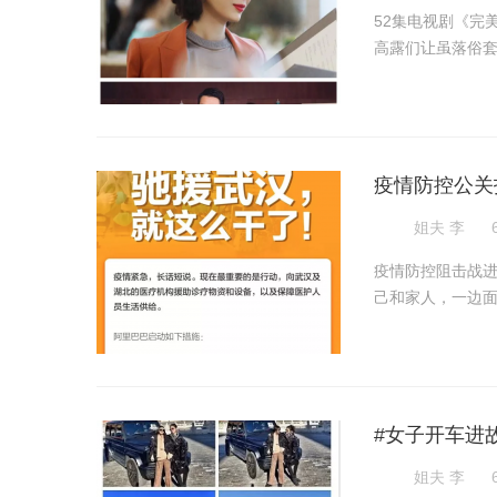
52集电视剧《完
高露们让虽落俗套
疫情防控公关
姐夫 李
疫情防控阻击战
己和家人，一边面对
#女子开车进
姐夫 李