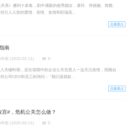
美关系》播到十多集，剧中满眼的俊男靓女，黄轩、佟丽娅、陈数、
但引人入胜的爱情、亲情、友情和职场高...
总裁观点
指南
6年前 (2020-03-11)
0
进入关键时期，还在假期中的企业公关负责人一边关注疫情，照顾自
公司CEO和员工的询问： “我们该捐款...
总裁观点
故宫#，危机公关怎么做？
6年前 (2020-03-11)
0