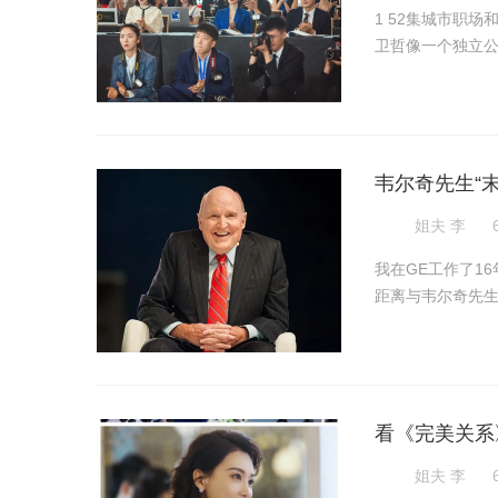
1 52集城市职
卫哲像一个独立公
韦尔奇先生“
姐夫 李
我在GE工作了1
距离与韦尔奇先生
看《完美关系
姐夫 李