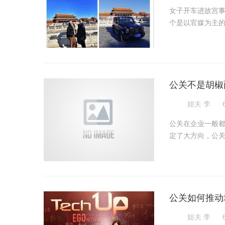
女子开车进故宫
个是以官媒为主的声
公关不是胡椒
姐夫 李
公关在企业一般都
定了大方向，公关
公关如何推动
姐夫 李