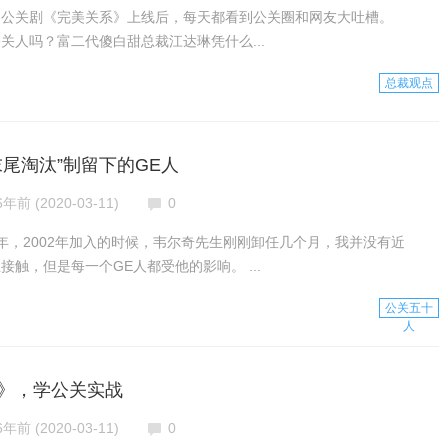
场和公关剧《完美关系》上线后，每天都看到公关圈和网友大吐槽。
关人吗？富二代傻白甜总裁江达琳凭什么...
总裁观点
末尾淘汰”制留下的GE人
6年前 (2020-03-11)
0
6年，2002年加入的时候，韦尔奇先生刚刚卸任几个月，我并没有近
接触，但是每一个GE人都受他的影响。 ...
公关五十
人
》，学公关实战
6年前 (2020-03-11)
0